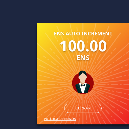
ENS-AUTO-INCREMENT
100.00
ENS
CERRAR
POLÍTICA DE BONOS