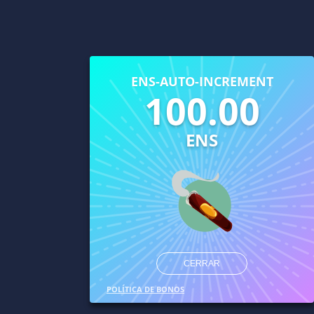
ENS-AUTO-INCREMENT
100.00
ENS
CERRAR
POLÍTICA DE BONOS