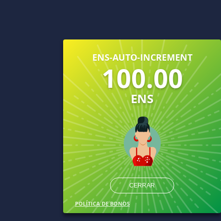
ENS-AUTO-INCREMENT
100.00
ENS
CERRAR
POLÍTICA DE BONOS