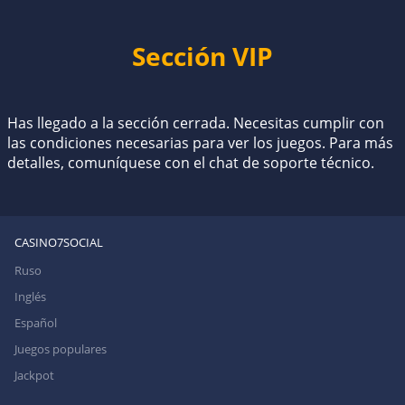
Sección VIP
Has llegado a la sección cerrada. Necesitas cumplir con
las condiciones necesarias para ver los juegos. Para más
detalles, comuníquese con el chat de soporte técnico.
CASINO7SOCIAL
Ruso
Inglés
Español
Juegos populares
Jackpot