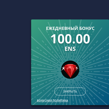
ЕЖЕДНЕВНЫЙ БОНУС
100.00
ENS
ЗАКРЫТЬ
БОНУСНАЯ ПОЛИТИКА