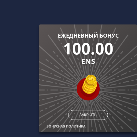
ЕЖЕДНЕВНЫЙ БОНУС
100.00
ENS
ЗАКРЫТЬ
БОНУСНАЯ ПОЛИТИКА