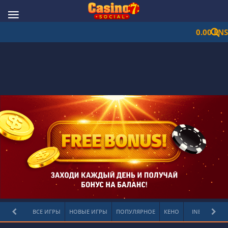
0.00 ENS
—
—
ВСЕ ИГРЫ
НОВЫЕ ИГРЫ
ПОПУЛЯРНОЕ
КЕНО
INBET GAMES