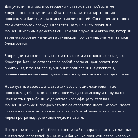
Для участия в играх и совершении ставок в casino7social не
допускаются сотрудники сайта, представители партнерских
программ и близкие знакомые этих личностей. Совершение ставок
этой категорией граждан является нарушением правил и
мошенническими действиями. При обнаружении аккаунта, который
зарегистрирован на лицо партнерской программы, учетная запись
блокируется.
Запрещается совершать ставки в нескольких открытых вкладках
браузера. Казино оставляет за собой право аннулировать все
выигрыши, в том числе турнирные зачисления и джекпоты,
полученные нечестным путем или с нарушением настоящих правил.
Недопустимо совершать ставки через специализированные
программы, обеспечивающие преимущество игроку и нарушают
честность игры. Данные действия квалифицируются как
мошеннические и предусматривают ответственность игрока. Делать
ставки на сайте онлайн-казино casino7social позволяется только
через программу, установленную на сайте.
Представитель службы безопасности сайта вправе списать с личных
счетов пользователей финансы и бонусные преимущества, которые